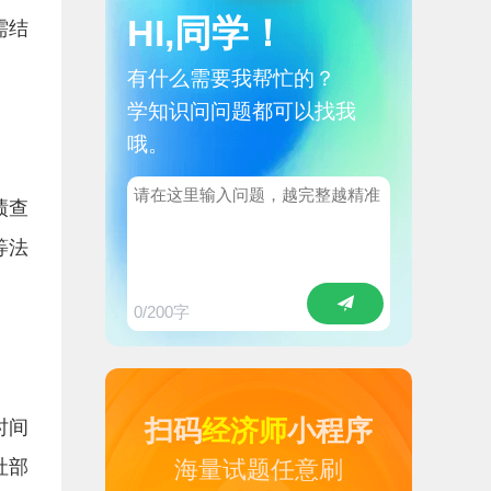
HI,同学！
需结
有什么需要我帮忙的？
学知识问问题都可以找我
哦。
绩查
等法
0
/200字
扫码
经济师
小程序
时间
社部
海量试题任意刷