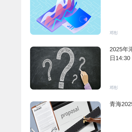
邓彤
2025
日14:30
邓彤
青海20