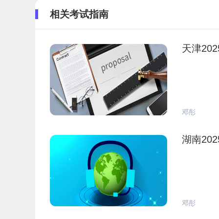
相关考试指南
天津20
邓彤
湖南20
邓彤