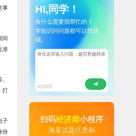
HI,同学！
意事
有什么需要我帮忙的？
学知识问问题都可以找我
期间
哦。
无准
等。
0
/200字
，打
扫码
经济师
小程序
电子
海量试题任意刷
身份