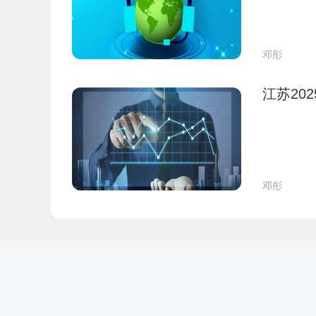
邓彤
江苏20
邓彤