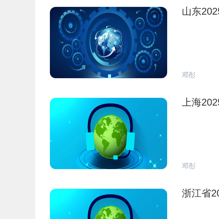
山东20
邓彤
上海20
邓彤
浙江省2