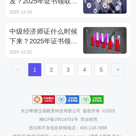
发？2025年证书领取时
间及方式解析
2025-12-24
中级经济师证什么时候
下来？2025年证书领取
时间及方式详解
2025-12-22
1
2
3
4
5
<
>
长沙希赛泛函教育科技有限公司
版权所有 ©2025
湘ICP备20014701号
营业执照
违法和不良信息举报电话：400-118-7898